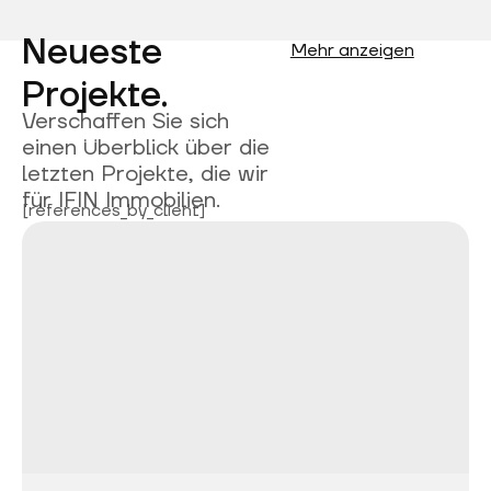
Neueste
Mehr anzeigen
Projekte.
Verschaffen Sie sich
einen Überblick über die
letzten Projekte, die wir
für IFIN Immobilien.
[references_by_client]