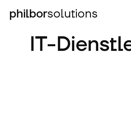
philbor
solutions
IT-Dienstle